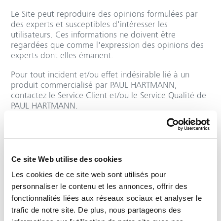
Le Site peut reproduire des opinions formulées par
des experts et susceptibles d'intéresser les
utilisateurs. Ces informations ne doivent être
regardées que comme l'expression des opinions des
experts dont elles émanent.
Pour tout incident et/ou effet indésirable lié à un
produit commercialisé par PAUL HARTMANN,
contactez le Service Client et/ou le Service Qualité de
PAUL HARTMANN.
Conditions d’utilisation du Site
L'Utilisateur s’interdit toute utilisation non-autorisée
Ce site Web utilise des cookies
du Site et/ou du Contenu du Site, c'est-à-dire
contraire aux lois et règlements applicables ainsi
Les cookies de ce site web sont utilisés pour
qu’aux présentes Conditions générales d’Utilisation.
personnaliser le contenu et les annonces, offrir des
fonctionnalités liées aux réseaux sociaux et analyser le
En particulier, l'Utilisateur s’interdit :
trafic de notre site. De plus, nous partageons des