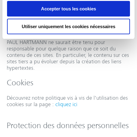
Liens vers d'autres sites
Accepter tous les cookies
Ce Site contient des liens hypertextes renvoyant vers
Utiliser uniquement les cookies nécessaires
d’autres sites. PAUL HARTMANN n’édite pas ni ne
contrôle le contenu de ces sites tiers. En aucun cas,
PAUL HARTMANN ne saurait être tenu pour
responsable pour quelque raison que ce soit du
contenu de ces sites. En particulier, le contenu sur ces
sites tiers a pu évoluer depuis la création des liens
hypertextes.
Cookies
Découvrez notre politique vis à vis de l'utilisation des
cookies sur la page :
cliquez ici
Protection des données personnelles