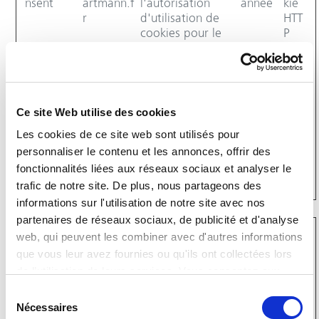
nsent
artmann.f
l'autorisation
année
kie
r
d'utilisation de
HTT
cookies pour le
P
domaine actuel
par l'utilisateur
JSESSIONI
services.h
Conserve la
Sessio
Coo
D
artmann.f
configuration des
n
kie
Ce site Web utilise des cookies
r
paramètres des
HTT
utilisateurs à
P
Les cookies de ce site web sont utilisés pour
travers les
personnaliser le contenu et les annonces, offrir des
demandes de
fonctionnalités liées aux réseaux sociaux et analyser le
page.
trafic de notre site. De plus, nous partageons des
informations sur l'utilisation de notre site avec nos
partenaires de réseaux sociaux, de publicité et d'analyse
Statistiques (4)
web, qui peuvent les combiner avec d'autres informations
que vous leur avez fournies ou qu'ils ont collectées lors
Les cookies statistiques aident les propriétaires du
de l’utilisation de leurs services. Vous consentez aux
site Web, par la collecte et la communication
d'informations de manière anonyme, à comprendre
cookies si vous continuez à utiliser notre site web.
Sélection
comment les visiteurs interagissent avec les sites
Nécessaires
du
Web.