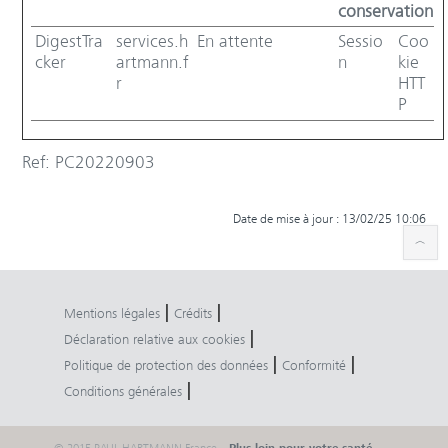
conservation
DigestTra
services.h
En attente
Sessio
Coo
cker
artmann.f
n
kie
r
HTT
P
Ref: PC20220903
Date de mise à jour : 13/02/25 10:06
|
|
Mentions légales
Crédits
|
Déclaration relative aux cookies
|
|
Politique de protection des données
Conformité
|
Conditions générales
© 2015 PAUL HARTMANN France. ·
Plus loin pour votre santé