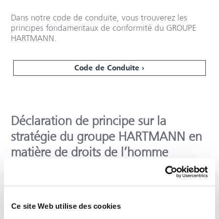
Dans notre code de conduite, vous trouverez les
principes fondamentaux de conformité du GROUPE
HARTMANN.
Code de Conduite
Déclaration de principe sur la
stratégie du groupe HARTMANN en
matière de droits de l’homme
La déclaration de politique générale fournit des
informations sur nos structures et les mesures que
nous prenons pour garantir un comportement
Ce site Web utilise des cookies
éthique, social et respectueux de l'environnement
dans tous nos domaines d'activité et dans les chaînes