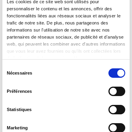
Les cookies de ce site web sont utilisés pour
d'approvisionnement correspondantes.
personnaliser le contenu et les annonces, offrir des
fonctionnalités liées aux réseaux sociaux et analyser le
trafic de notre site. De plus, nous partageons des
Déclaration de politique générale
informations sur l'utilisation de notre site avec nos
partenaires de réseaux sociaux, de publicité et d'analyse
web, qui peuvent les combiner avec d'autres informations
que vous leur avez fournies ou qu'ils ont collectées lors
Canal d’intégrité HARTMANN
de l’utilisation de leurs services. Vous consentez aux
cookies si vous continuez à utiliser notre site web.
Sélection
Vous avez la possibilité de faire part de vos
Nécessaires
du
préoccupations, même de manière anonyme
De plus amples informations peuvent être trouvées dans
consentement
notre
Politique relative aux cookies
.
Préférences
Canal d'Intégrité HARTMANN
Statistiques
Nos principes en matière de traitement des
signalements
Marketing