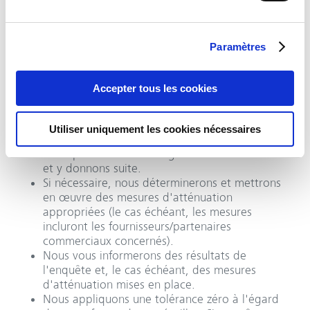
Notre canal d’intégrité est ouvert à toutes et à
tous. Les signalements peuvent être effectués
dans plusieurs langues.
Paramètres
L’équité et la protection des lanceurs d’alerte
sont des principes fondamentaux pour nous.
Nous traiterons votre signalement de manière
Accepter tous les cookies
indépendante, objective, dans des délais
appropriés et dans la plus stricte confidentialité.
Dès réception de votre signalement, nous en
Utiliser uniquement les cookies nécessaires
accuserons réception dans les sept jours.
Nous prenons tous les signalements au sérieux
et y donnons suite.
Si nécessaire, nous déterminerons et mettrons
en œuvre des mesures d'atténuation
appropriées (le cas échéant, les mesures
incluront les fournisseurs/partenaires
commerciaux concernés).
Nous vous informerons des résultats de
l'enquête et, le cas échéant, des mesures
d'atténuation mises en place.
Nous appliquons une tolérance zéro à l'égard