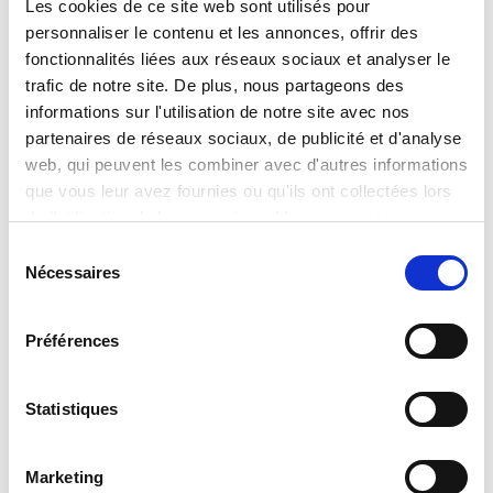
Les cookies de ce site web sont utilisés pour
d'approvisionnement correspondantes.
personnaliser le contenu et les annonces, offrir des
fonctionnalités liées aux réseaux sociaux et analyser le
trafic de notre site. De plus, nous partageons des
Déclaration de politique générale
informations sur l'utilisation de notre site avec nos
partenaires de réseaux sociaux, de publicité et d'analyse
web, qui peuvent les combiner avec d'autres informations
que vous leur avez fournies ou qu'ils ont collectées lors
Canal d’intégrité HARTMANN
de l’utilisation de leurs services. Vous consentez aux
cookies si vous continuez à utiliser notre site web.
Sélection
Vous avez la possibilité de faire part de vos
Nécessaires
du
préoccupations, même de manière anonyme
De plus amples informations peuvent être trouvées dans
consentement
notre
Politique relative aux cookies
.
Préférences
Canal d'Intégrité HARTMANN
Statistiques
Nos principes en matière de traitement des
signalements
Marketing