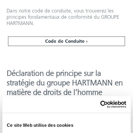
Dans notre code de conduite, vous trouverez les
principes fondamentaux de conformité du GROUPE
HARTMANN.
Code de Conduite
Déclaration de principe sur la
stratégie du groupe HARTMANN en
matière de droits de l’homme
La déclaration de politique générale fournit des
informations sur nos structures et les mesures que
nous prenons pour garantir un comportement
Ce site Web utilise des cookies
éthique, social et respectueux de l'environnement
dans tous nos domaines d'activité et dans les chaînes