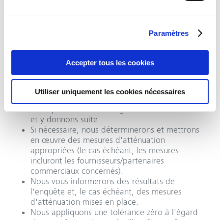
Notre canal d’intégrité est ouvert à toutes et à
tous. Les signalements peuvent être effectués
dans plusieurs langues.
Paramètres
L’équité et la protection des lanceurs d’alerte
sont des principes fondamentaux pour nous.
Nous traiterons votre signalement de manière
Accepter tous les cookies
indépendante, objective, dans des délais
appropriés et dans la plus stricte confidentialité.
Dès réception de votre signalement, nous en
Utiliser uniquement les cookies nécessaires
accuserons réception dans les sept jours.
Nous prenons tous les signalements au sérieux
et y donnons suite.
Si nécessaire, nous déterminerons et mettrons
en œuvre des mesures d'atténuation
appropriées (le cas échéant, les mesures
incluront les fournisseurs/partenaires
commerciaux concernés).
Nous vous informerons des résultats de
l'enquête et, le cas échéant, des mesures
d'atténuation mises en place.
Nous appliquons une tolérance zéro à l'égard