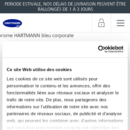
PERIODE ESTIVALE, NOS DÉLAIS DE LIVRAISON PEUVENT ÊTRE
RALLONGÉS DE 1 À 3 JOURS
Quiz : hygiène et lavage des mains
Ce site Web utilise des cookies
Les cookies de ce site web sont utilisés pour
personnaliser le contenu et les annonces, offrir des
Répondez au quiz pour tester votre niveau de
fonctionnalités liées aux réseaux sociaux et analyser le
connaissance en matière d'hygiène des mains !
trafic de notre site. De plus, nous partageons des
Il suffit de cliquer sur le bouton et de faire
informations sur l'utilisation de notre site avec nos
glisser la réponse dans la bonne case
partenaires de réseaux sociaux, de publicité et d'analyse
web, qui peuvent les combiner avec d'autres informations
que vous leur avez fournies ou qu'ils ont collectées lors