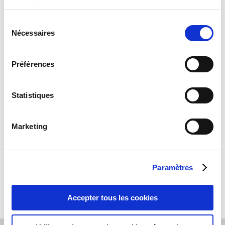
de l’utilisation de leurs services. Vous consentez aux
cookies si vous continuez à utiliser notre site web.
Sélection
Nécessaires
du
De plus amples informations peuvent être trouvées dans
consentement
notre
Politique relative aux cookies
.
Préférences
Statistiques
Marketing
Paramètres
Date de mise à jour : 13/12/22 11:37
Accepter tous les cookies