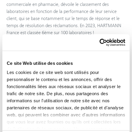
commerciale en pharmacie, dévoile le classement des
laboratoires en fonction de la performance de leur service
client, qui se base notamment sur le temps de réponse et le
temps de résolution des réclamations. En 2023, HARTMANN
France est classée 6ème sur 100 laboratoires !
14 févr. 2024
HARTMANN adhère au Pacte mondial des
Ce site Web utilise des cookies
Nations unies
Les cookies de ce site web sont utilisés pour
Le GROUPE HARTMANN a franchi un pas supplémentaire en
personnaliser le contenu et les annonces, offrir des
adhérant à l'UNGC, soulignant ainsi son engagement
fonctionnalités liées aux réseaux sociaux et analyser le
permanent en faveur du développement durable, de la
trafic de notre site. De plus, nous partageons des
responsabilité sociétale et de l'éthique dans les pratiques
informations sur l'utilisation de notre site avec nos
commerciales.
partenaires de réseaux sociaux, de publicité et d'analyse
web, qui peuvent les combiner avec d'autres informations
que vous leur avez fournies ou qu'ils ont collectées lors
19 déc. 2023
de l’utilisation de leurs services. Vous consentez aux